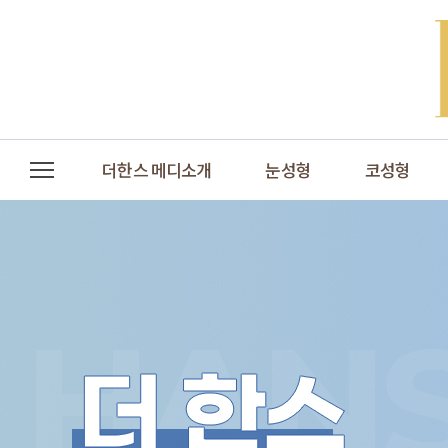
더한스 메디소개
눈성형
코성형