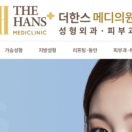
가슴성형
지방성형
리프팅·동안
피부과·