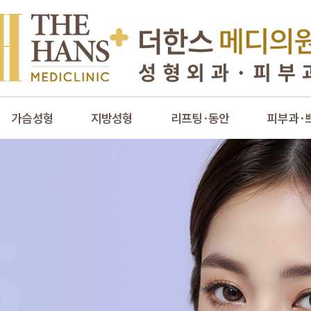
가슴성형
지방성형
리프팅·동안
피부과·