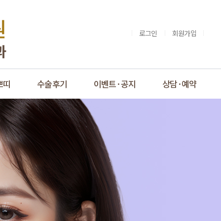
로그인
회원가입
쁘띠
수술후기
이벤트·공지
상담·예약