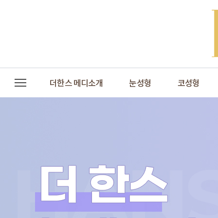
더한스 메디소개
눈성형
코성형