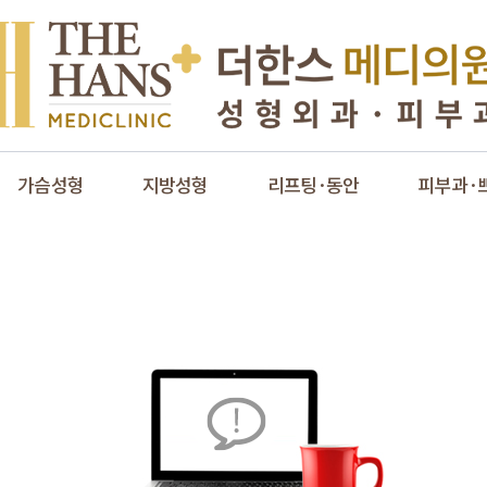
가슴성형
지방성형
리프팅·동안
피부과·