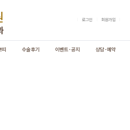
로그인
회원가입
쁘띠
수술후기
이벤트·공지
상담·예약